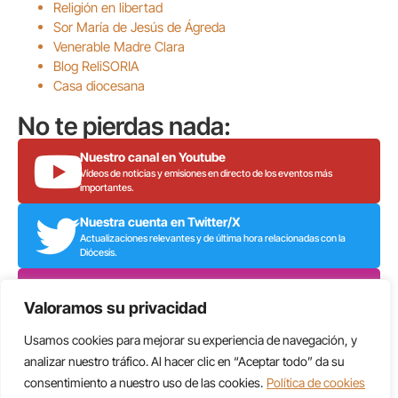
Religión en libertad
Sor María de Jesús de Ágreda
Venerable Madre Clara
Blog ReliSORIA
Casa diocesana
No te pierdas nada:
Nuestro canal en Youtube
Vídeos de noticias y emisiones en directo de los eventos más
importantes.
Nuestra cuenta en Twitter/X
Actualizaciones relevantes y de última hora relacionadas con la
Diócesis.
Nuestro perfil en Instagram
Imágenes y vídeos de noticias y del patrimonio religioso de los
Valoramos su privacidad
sorianos.
Usamos cookies para mejorar su experiencia de navegación, y
analizar nuestro tráfico. Al hacer clic en “Aceptar todo” da su
Aviso Legal
Política de Privacidad
Política de Cookies
Administrar
consentimiento a nuestro uso de las cookies.
Política de cookies