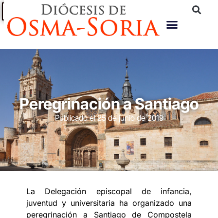
PROTECCIÓN
AYUDA A
SUBASTA
PORTAL DE
TRANSPARENCIA
TU
DE
DE
DIÓCESIS
INMUEBLES
PERSONAS
Peregrinación a Santiago
Publicado el
25 de junio de 2019
La Delegación episcopal de infancia,
juventud y universitaria ha organizado una
peregrinación a Santiago de Compostela