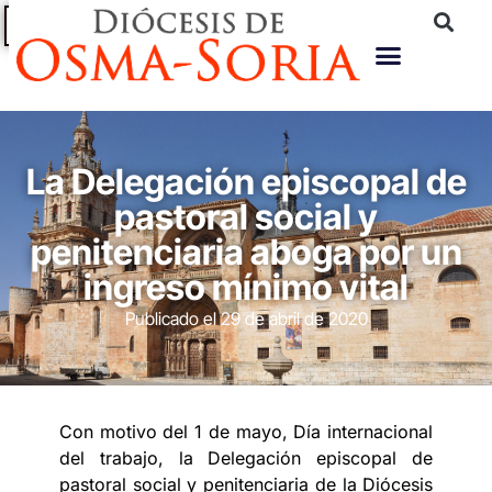
PROTECCIÓN
AYUDA A
SUBASTA
PORTAL DE
TRANSPARENCIA
TU
DE
DE
DIÓCESIS
INMUEBLES
PERSONAS
La Delegación episcopal de
pastoral social y
penitenciaria aboga por un
ingreso mínimo vital
Publicado el
29 de abril de 2020
Con motivo del 1 de mayo, Día internacional
del trabajo, la Delegación episcopal de
pastoral social y penitenciaria de la Diócesis