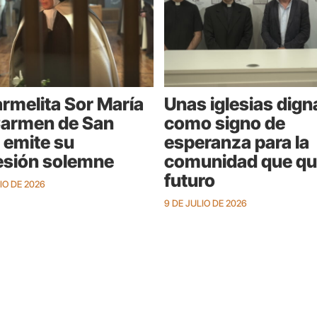
armelita Sor María
Unas iglesias dign
Carmen de San
como signo de
 emite su
esperanza para la
esión solemne
comunidad que qu
futuro
LIO DE 2026
9 DE JULIO DE 2026