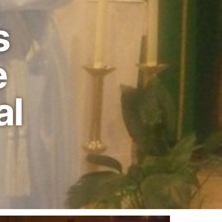
s
e
al