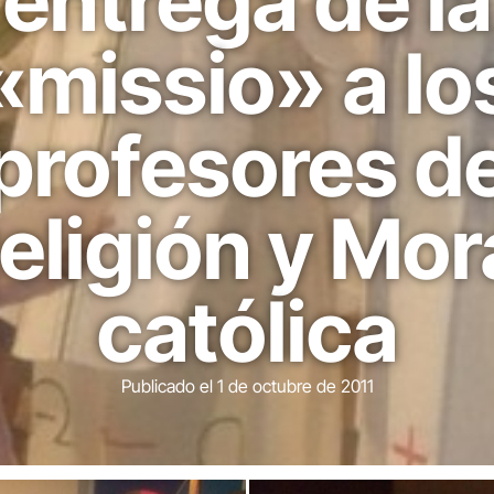
entrega de la
«missio» a lo
profesores d
eligión y Mor
católica
Publicado el
1 de octubre de 2011