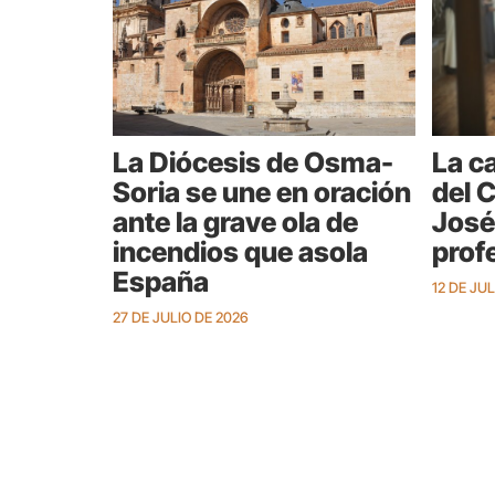
La Diócesis de Osma-
La c
Soria se une en oración
del 
ante la grave ola de
José
incendios que asola
prof
España
12 DE JU
27 DE JULIO DE 2026