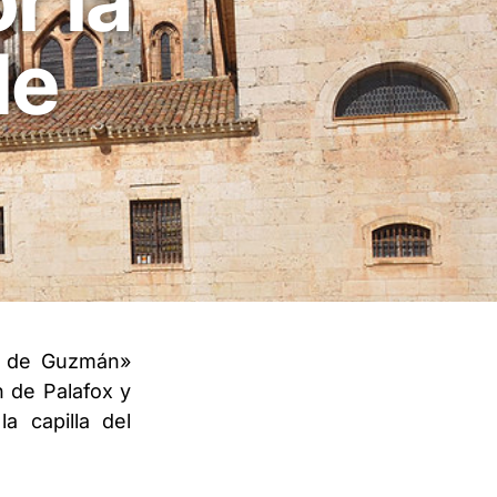
r la
de
go de Guzmán»
n de Palafox y
a capilla del