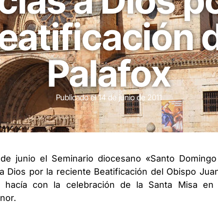
cias a Dios po
eatificación 
Palafox
Publicado el
14 de junio de 2011
 de junio el Seminario diocesano «Santo Domin
a Dios por la reciente Beatificación del Obispo Jua
hacía con la celebración de la Santa Misa en l
nor.