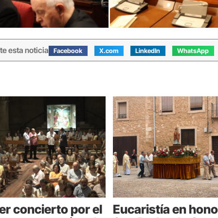
e esta noticia
Facebook
X.com
LinkedIn
WhatsApp
er concierto por el
Eucaristía en hono