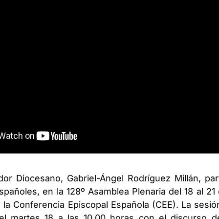
dor Diocesano, Gabriel-Ángel Rodríguez Millán, part
spañoles, en la 128º Asamblea Plenaria del 18 al 2
 la Conferencia Episcopal Española (CEE). La sesió
 el martes 18 a las 10.00 horas con el discurso de