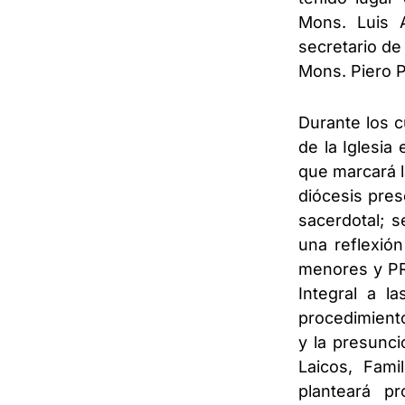
Mons. Luis 
secretario de
Mons. Piero 
Durante los c
de la Iglesia
que marcará l
diócesis pres
sacerdotal; 
una reflexión
menores y PRI
Integral a l
procedimiento
y la presunci
Laicos, Fami
planteará pr