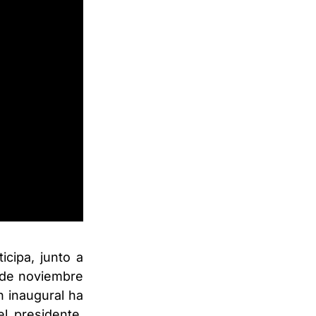
icipa, junto a
1 de noviembre
n inaugural ha
l presidente,