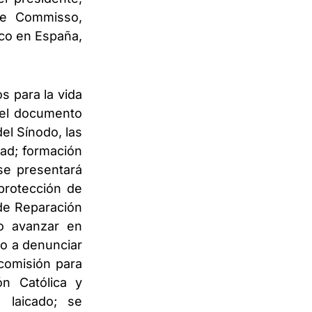
pe Commisso,
ico en España,
s para la vida
á el documento
el Sínodo, las
dad; formación
se presentará
 protección de
 de Reparación
mo avanzar en
ho a denunciar
 comisión para
ón Católica y
l laicado; se