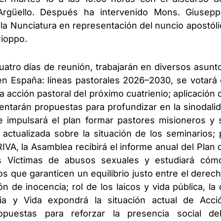
Argüello. Después ha intervenido Mons. Giusep
 la Nunciatura en representación del nuncio apostól
Pioppo.
uatro días de reunión, trabajarán en diversos asunto
 en España: líneas pastorales 2026–2030, se votar
a acción pastoral del próximo cuatrienio; aplicación d
entarán propuestas para profundizar en la sinodali
se impulsará el plan formar pastores misioneros y 
 actualizada sobre la situación de los seminarios;
VA, la Asamblea recibirá el informe anual del Plan
as Víctimas de abusos sexuales y estudiará có
s que garanticen un equilibrio justo entre el derec
ón de inocencia; rol de los laicos y vida pública, la
lia y Vida expondrá la situación actual de Acci
opuestas para reforzar la presencia social de