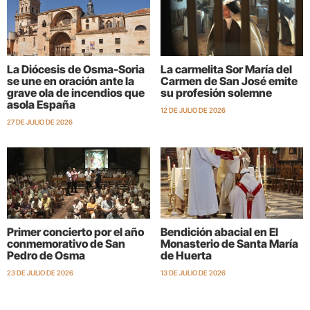
La Diócesis de Osma-Soria
La carmelita Sor María del
se une en oración ante la
Carmen de San José emite
grave ola de incendios que
su profesión solemne
asola España
12 DE JULIO DE 2026
27 DE JULIO DE 2026
Primer concierto por el año
Bendición abacial en El
conmemorativo de San
Monasterio de Santa María
Pedro de Osma
de Huerta
23 DE JULIO DE 2026
13 DE JULIO DE 2026