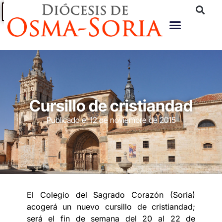
PROTECCIÓN
AYUDA A
SUBASTA
PORTAL DE
TRANSPARENCIA
TU
DE
DE
DIÓCESIS
INMUEBLES
PERSONAS
Cursillo de cristiandad
Publicado el
12 de noviembre de 2015
El Colegio del Sagrado Corazón (Soria)
acogerá un nuevo cursillo de cristiandad;
será el fin de semana del 20 al 22 de